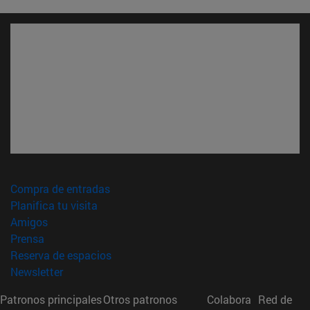
(abre en nueva ventana)
Compra de entradas
(abre en nueva ventana)
Planifica tu visita
(abre en nueva ventana)
Amigos
(abre en nueva ventana)
Prensa
(abre en nueva ventana)
Reserva de espacios
(abre en nueva ventana)
Newsletter
Patronos principales
Otros patronos
Colabora
Red de