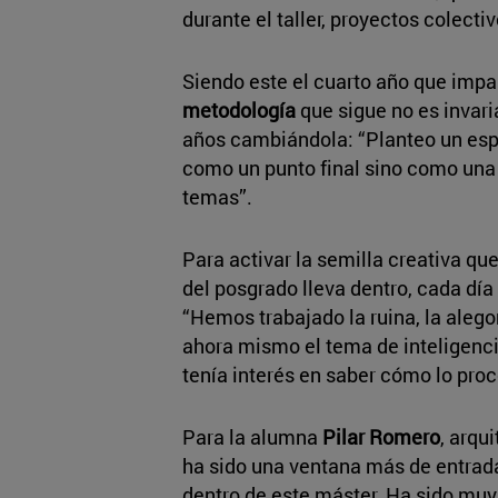
durante el taller, proyectos colect
Siendo este el cuarto año que impart
metodología
que sigue no es invaria
años cambiándola: “Planteo un espír
como un punto final sino como una
temas”.
Para activar la semilla creativa q
del posgrado lleva dentro, cada día
“Hemos trabajado la ruina, la alego
ahora mismo el tema de inteligencia
tenía interés en saber cómo lo pro
Para la alumna
Pilar Romero
, arqu
ha sido una ventana más de entrada
dentro de este máster. Ha sido mu