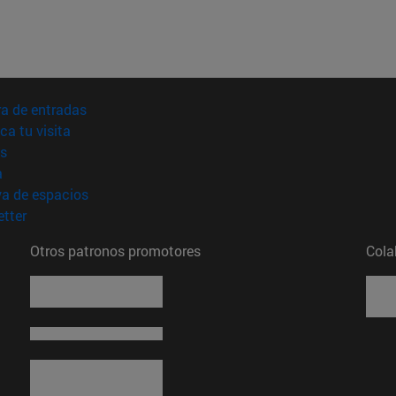
(abre en nueva ventana)
a de entradas
(abre en nueva ventana)
ica tu visita
(abre en nueva ventana)
s
(abre en nueva ventana)
a
(abre en nueva ventana)
va de espacios
(abre en nueva ventana)
tter
Otros patronos promotores
Cola