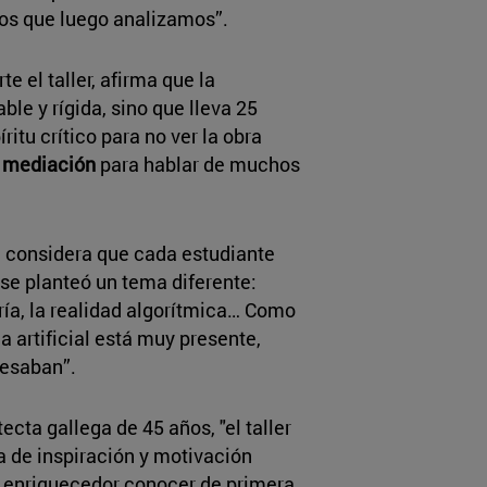
ivos que luego analizamos”.
e el taller, afirma que la
ble y rígida, sino que lleva 25
itu crítico para no ver la obra
mediación
para hablar de muchos
ue considera que cada estudiante
 se planteó un tema diferente:
ría, la realidad algorítmica… Como
 artificial está muy presente,
cesaban”.
itecta gallega de 45 años, "el taller
 de inspiración y motivación
y enriquecedor conocer de primera