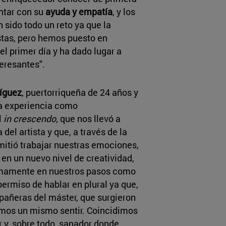
ntar con su
ayuda y empatía
, y los
 sido todo un reto ya que la
stas, pero hemos puesto en
el primer día y ha dado lugar a
eresantes".
íguez
, puertorriqueña de 24 años y
la experiencia como
l
in crescendo
, que nos llevó a
del artista y que, a través de la
mitió trabajar nuestras emociones,
n un nuevo nivel de creatividad,
imamente en nuestros pasos como
ermiso de hablar en plural ya que,
pañeras del máster, que surgieron
zamos un mismo sentir. Coincidimos
 y, sobre todo, sanador donde