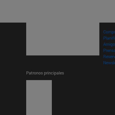
Compr
Planif
Amigo
Prens
Reser
Newsle
Patronos principales