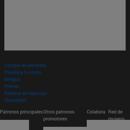
(abre en nueva ventana)
Compra de entradas
(abre en nueva ventana)
Planifica tu visita
(abre en nueva ventana)
Amigos
(abre en nueva ventana)
Prensa
(abre en nueva ventana)
Reserva de espacios
(abre en nueva ventana)
Newsletter
Patronos principales
Otros patronos
Colabora
Red de
promotores
museos