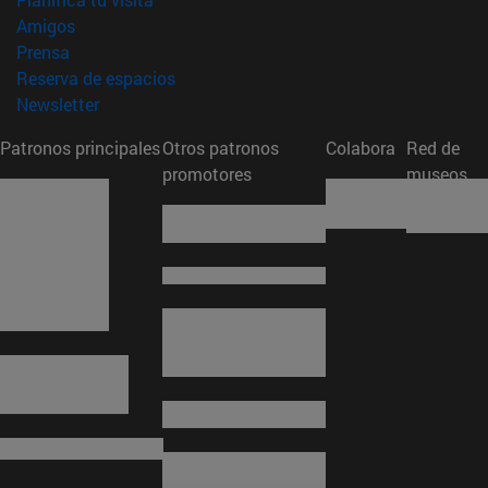
(abre en nueva ventana)
Amigos
(abre en nueva ventana)
Prensa
(abre en nueva ventana)
Reserva de espacios
(abre en nueva ventana)
Newsletter
Patronos principales
Otros patronos
Colabora
Red de
promotores
museos