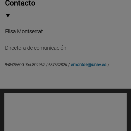
Contacto
Elisa Montserrat
Directora de comunicación
emontse@unav.es
948425600-Ext.802962 / 637532826 /
/