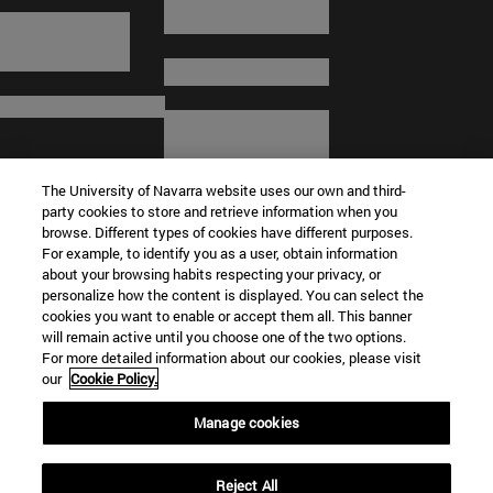
The University of Navarra website uses our own and third-
party cookies to store and retrieve information when you
browse. Different types of cookies have different purposes.
For example, to identify you as a user, obtain information
about your browsing habits respecting your privacy, or
© Universidad de Navarra
personalize how the content is displayed. You can select the
cookies you want to enable or accept them all. This banner
Información legal
will remain active until you choose one of the two options.
For more detailed information about our cookies, please visit
Términos y condiciones
our
Cookie Policy.
Accesibilidad
Configuración de cookies
Manage cookies
Localizador de campus
Reject All