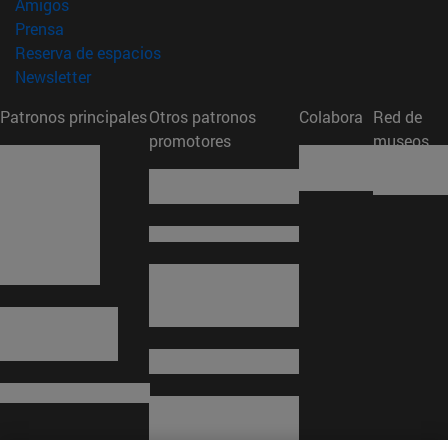
(abre en nueva ventana)
Amigos
(abre en nueva ventana)
Prensa
(abre en nueva ventana)
Reserva de espacios
(abre en nueva ventana)
Newsletter
Patronos principales
Otros patronos
Colabora
Red de
promotores
museos