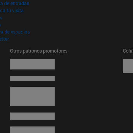
(abre en nueva ventana)
a de entradas
(abre en nueva ventana)
ica tu visita
(abre en nueva ventana)
s
(abre en nueva ventana)
a
(abre en nueva ventana)
va de espacios
(abre en nueva ventana)
tter
Otros patronos promotores
Cola