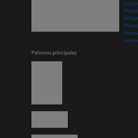
Compr
Planif
Amigo
Prens
Reser
Newsle
Patronos principales