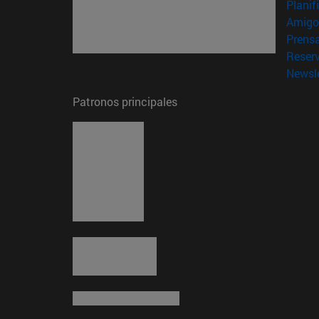
Planif
Amigo
Prens
Reser
Newsle
Patronos principales