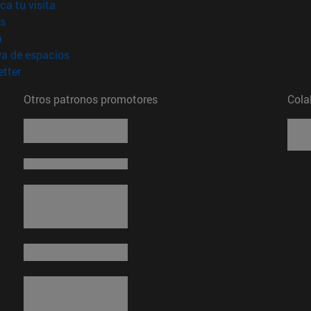
(abre en nueva ventana)
ica tu visita
(abre en nueva ventana)
s
(abre en nueva ventana)
a
(abre en nueva ventana)
va de espacios
(abre en nueva ventana)
tter
Otros patronos promotores
Cola