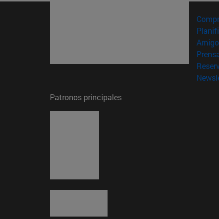
Compr
Planif
Amigo
Prens
Reser
Newsle
Patronos principales