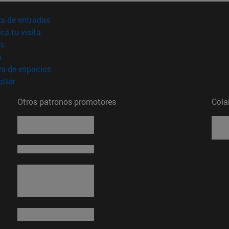
(abre en nueva ventana)
a de entradas
(abre en nueva ventana)
ica tu visita
(abre en nueva ventana)
s
(abre en nueva ventana)
a
(abre en nueva ventana)
va de espacios
(abre en nueva ventana)
tter
Otros patronos promotores
Cola