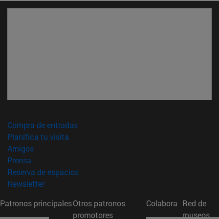
(abre en nueva ventana)
Compra de entradas
(abre en nueva ventana)
Planifica tu visita
(abre en nueva ventana)
Amigos
(abre en nueva ventana)
Prensa
(abre en nueva ventana)
Reserva de espacios
(abre en nueva ventana)
Newsletter
Patronos principales
Otros patronos
Colabora
Red de
promotores
museos