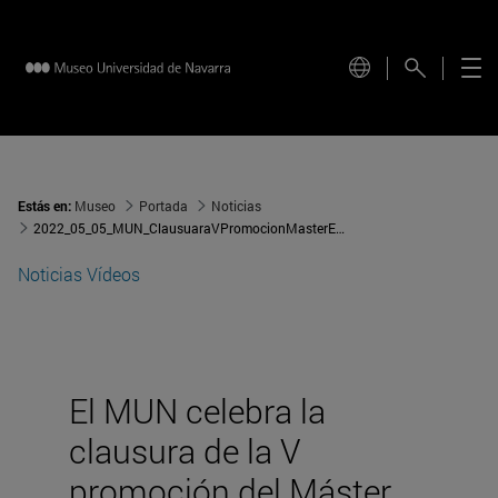
Estás en:
Museo
Portada
Noticias
2022_05_05_MUN_ClausuaraVPromocionMasterEnEstudiosdeComisariado
Noticias
Vídeos
El MUN celebra la
clausura de la V
promoción del Máster