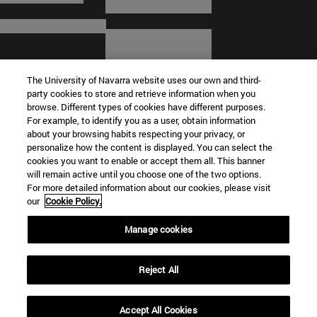
The University of Navarra website uses our own and third-
party cookies to store and retrieve information when you
browse. Different types of cookies have different purposes.
For example, to identify you as a user, obtain information
about your browsing habits respecting your privacy, or
© Universidad de Navarra
personalize how the content is displayed. You can select the
cookies you want to enable or accept them all. This banner
Información legal
will remain active until you choose one of the two options.
For more detailed information about our cookies, please visit
Términos y condiciones
our
Cookie Policy.
Accesibilidad
Configuración de cookies
Manage cookies
Localizador de campus
Reject All
Accept All Cookies