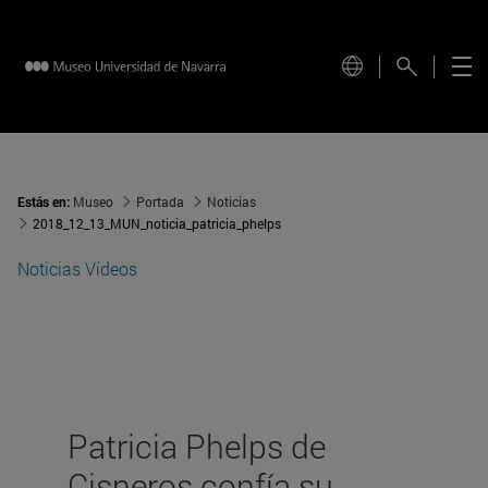
Estás en:
Museo
Portada
Noticias
2018_12_13_MUN_noticia_patricia_phelps
Noticias
Vídeos
Patricia Phelps de
Cisneros confía su