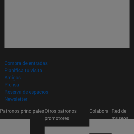
(abre en nueva ventana)
Compra de entradas
(abre en nueva ventana)
Planifica tu visita
(abre en nueva ventana)
Amigos
(abre en nueva ventana)
Prensa
(abre en nueva ventana)
Reserva de espacios
(abre en nueva ventana)
Newsletter
Patronos principales
Otros patronos
Colabora
Red de
promotores
museos