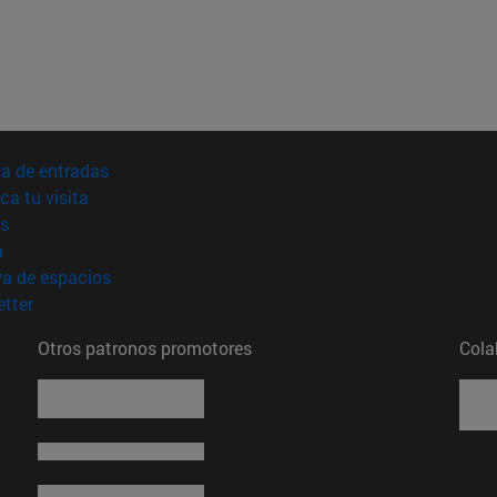
(abre en nueva ventana)
a de entradas
(abre en nueva ventana)
ica tu visita
(abre en nueva ventana)
s
(abre en nueva ventana)
a
(abre en nueva ventana)
va de espacios
(abre en nueva ventana)
tter
Otros patronos promotores
Cola