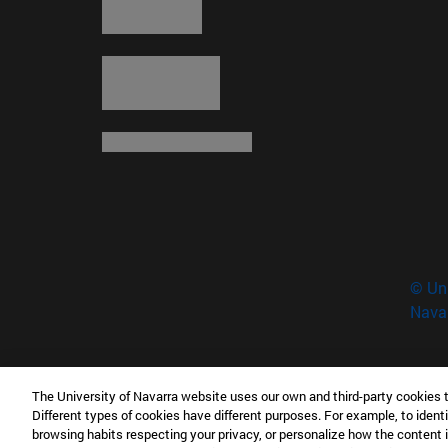
© Uni
Nava
The University of Navarra website uses our own and third-party cookies 
Museo Universidad de Navarra
Different types of cookies have different purposes. For example, to identi
Campus Universitario s/n 31009 Pamplona Esp
browsing habits respecting your privacy, or personalize how the content 