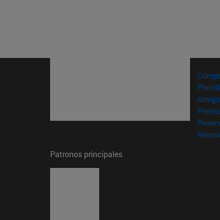
Compr
Planif
Amigo
Prens
Reser
Newsle
Patronos principales