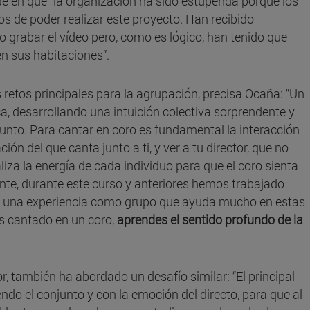
cide en que “la organización ha sido estupenda porque los
 de poder realizar este proyecto. Han recibido
 grabar el vídeo pero, como es lógico, han tenido que
en sus habitaciones”.
retos principales para la agrupación, precisa Ocaña: “Un
, desarrollando una intuición colectiva sorprendente y
unto. Para cantar en coro es fundamental la interacción
ión del que canta junto a ti, y ver a tu director, que no
liza la energía de cada individuo para que el coro sienta
te, durante este curso y anteriores hemos trabajado
y una experiencia como grupo que ayuda mucho en estas
s cantado en un coro,
aprendes el sentido profundo de la
, también ha abordado un desafío similar: “El principal
ndo el conjunto y con la emoción del directo, para que al