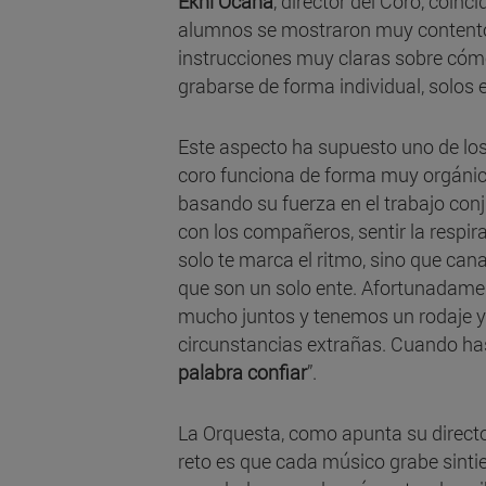
Ekhi Ocaña
, director del Coro, coin
alumnos se mostraron muy contentos
instrucciones muy claras sobre cómo
grabarse de forma individual, solos 
Este aspecto ha supuesto uno de los 
coro funciona de forma muy orgánica
basando su fuerza en el trabajo conj
con los compañeros, sentir la respirac
solo te marca el ritmo, sino que cana
que son un solo ente. Afortunadamen
mucho juntos y tenemos un rodaje 
circunstancias extrañas. Cuando ha
palabra confiar
”.
La Orquesta, como apunta su director
reto es que cada músico grabe sintie