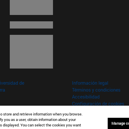
versidad de
Información legal
rra
Términos y condiciones
Accesibilidad
Configuración de cookies
to store and retrieve information when you browse.
fy you as a user, obtain information about your
aña
Manage c
is displayed. You can select the cookies you want