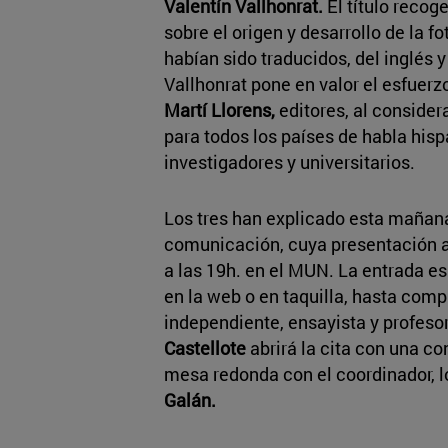
Valentín Vallhonrat.
El título reco
sobre el origen y desarrollo de la f
habían sido traducidos, del inglés y 
Vallhonrat pone en valor el esfuerz
Martí Llorens,
editores, al considera
para todos los países de habla hisp
investigadores y universitarios.
Los tres
han explicado esta mañana
comunicación, cuya presentación ab
a las 19h. en el MUN. La entrada es 
en la web o en taquilla, hasta comp
independiente, ensayista y profesor
Castellote
abrirá la cita con una c
mesa redonda con el coordinador, lo
Galán.