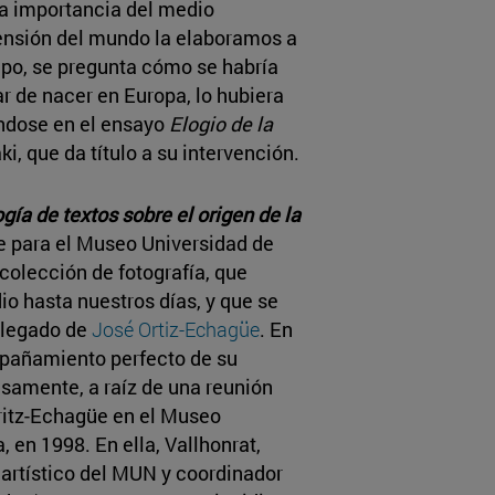
la importancia del medio
ensión del mundo la elaboramos a
mpo, se pregunta cómo se habría
gar de nacer en Europa, lo hubiera
ándose en el ensayo
Elogio de la
i, que da título a su intervención.
ía de textos sobre el origen de la
e para el Museo Universidad de
 colección de fotografía, que
io hasta nuestros días, y que se
l legado de
José Ortiz-Echagüe
. En
mpañamiento perfecto de su
isamente, a raíz de una reunión
ritz-Echagüe en el Museo
 en 1998. En ella, Vallhonrat,
 artístico del MUN y coordinador