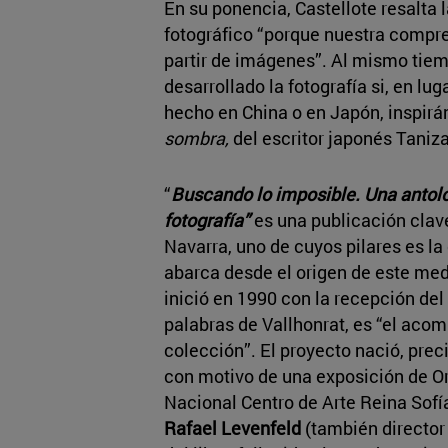
En su ponencia, Castellote
resalta 
fotográfico “porque nuestra compr
partir de imágenes”. Al mismo tie
desarrollado la fotografía si, en lu
hecho en China o en Japón, inspir
sombra,
del escritor japonés Tanizak
“
Buscando lo imposible. Una antolog
fotografía”
es una publicación clav
Navarra, uno de cuyos pilares es la
abarca desde el origen de este med
inició en 1990 con la recepción de
palabras de Vallhonrat, es “el aco
colección”. El proyecto nació, prec
con motivo de una exposición de O
Nacional Centro de Arte Reina Sofía,
Rafael Levenfeld
(también director