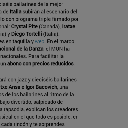
eciséis bailarines de la mejor
a de
Italia
subirán al escenario del
o con programa triple firmado por
onal:
Crystal Pite
(Canadá),
Iratxe
ia) y
Diego Tortelli
(Italia).
s en taquilla y
web
. En el marco
acional de la Danza
, el MUN ha
acionales. Para facilitar la
 un
abono con precios reducidos
.
á con jazz y dieciséis bailarines
atxe Ansa e Igor Bacovich
, una
 de los bailarines al ritmo de la
ajo divertido, salpicado de
a rapsodia, explican los creadores
sical en el que todo es posible, en
 cada rincón y te sorprendes