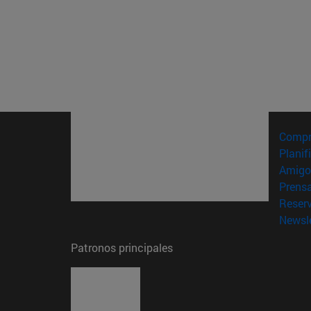
Compr
Planif
Amigo
Prens
Reser
Newsle
Patronos principales