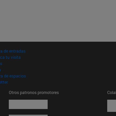
(abre en nueva ventana)
a de entradas
(abre en nueva ventana)
ica tu visita
(abre en nueva ventana)
s
(abre en nueva ventana)
a
(abre en nueva ventana)
va de espacios
(abre en nueva ventana)
tter
Otros patronos promotores
Cola