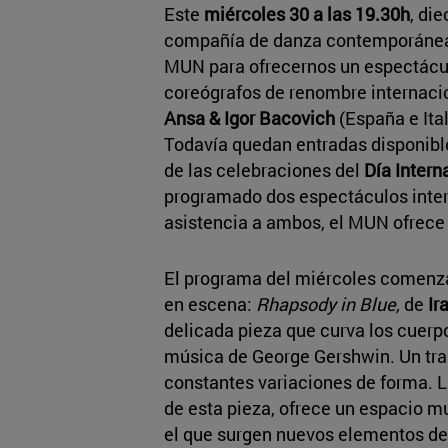
Este
miércoles 30 a las 19.30h
, di
compañía de danza contemporáne
MUN para ofrecernos un espectácul
coreógrafos de renombre internaci
Ansa & Igor Bacovich
(España e Ital
Todavía quedan entradas disponible
de las celebraciones del
Día Intern
programado dos espectáculos intern
asistencia a ambos, el MUN ofrece
El programa del miércoles comenzar
en escena:
Rhapsody in Blue,
de
Ir
delicada pieza que curva los cuerpos
música de George Gershwin. Un trab
constantes variaciones de forma. L
de esta pieza, ofrece un espacio mu
el que surgen nuevos elementos de