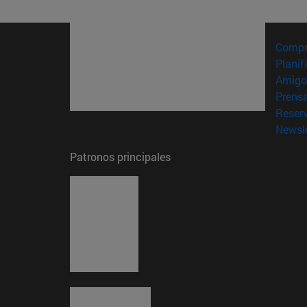
Compr
Planif
Amigo
Prens
Reser
Newsle
Patronos principales