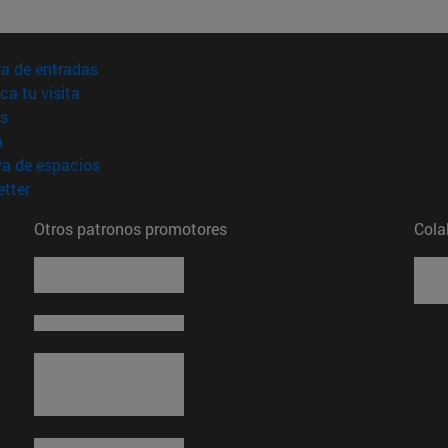
(abre en nueva ventana)
a de entradas
(abre en nueva ventana)
ica tu visita
(abre en nueva ventana)
s
(abre en nueva ventana)
a
(abre en nueva ventana)
va de espacios
(abre en nueva ventana)
tter
Otros patronos promotores
Cola