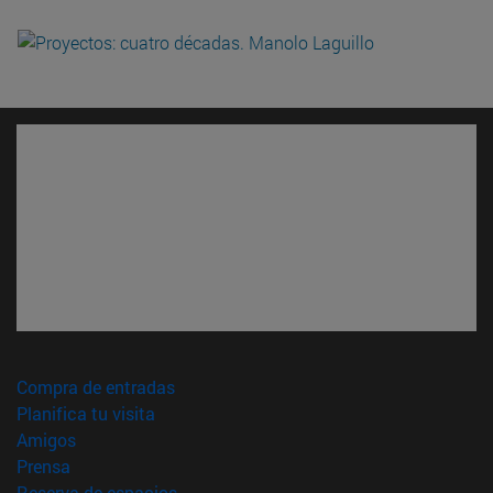
(abre en nueva ventana)
Compra de entradas
(abre en nueva ventana)
Planifica tu visita
(abre en nueva ventana)
Amigos
(abre en nueva ventana)
Prensa
(abre en nueva ventana)
Reserva de espacios