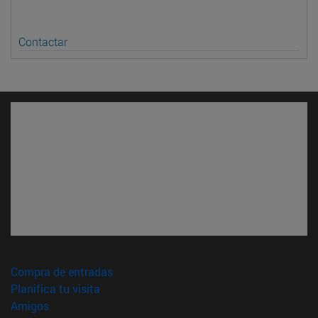
Contactar
(abre en nueva ventana)
Compra de entradas
(abre en nueva ventana)
Planifica tu visita
(abre en nueva ventana)
Amigos