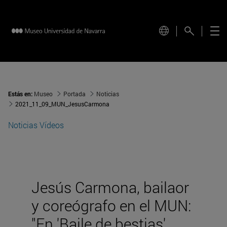
Estás en:
Museo
Portada
Noticias
2021_11_09_MUN_JesusCarmona
Noticias
Vídeos
Jesús Carmona, bailaor
y coreógrafo en el MUN:
"En 'Baile de bestias'