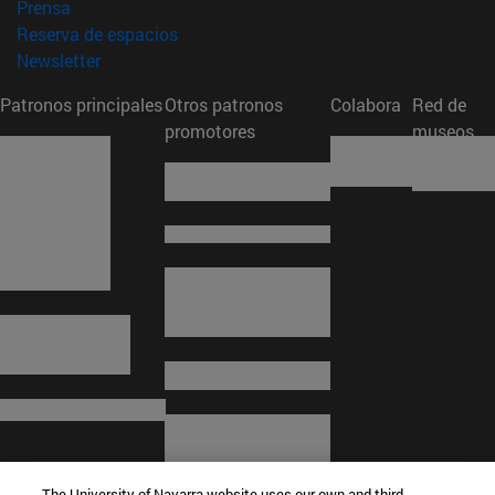
(abre en nueva ventana)
Prensa
(abre en nueva ventana)
Reserva de espacios
(abre en nueva ventana)
Newsletter
Patronos principales
Otros patronos
Colabora
Red de
promotores
museos
The University of Navarra website uses our own and third-