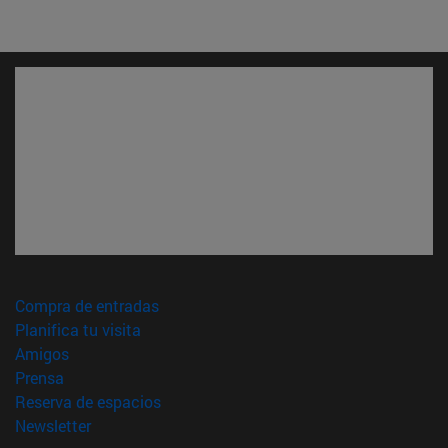
(abre en nueva ventana)
Compra de entradas
(abre en nueva ventana)
Planifica tu visita
(abre en nueva ventana)
Amigos
(abre en nueva ventana)
Prensa
(abre en nueva ventana)
Reserva de espacios
(abre en nueva ventana)
Newsletter