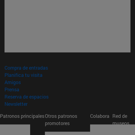
(abre en nueva ventana)
Compra de entradas
(abre en nueva ventana)
Planifica tu visita
(abre en nueva ventana)
Amigos
(abre en nueva ventana)
Prensa
(abre en nueva ventana)
Reserva de espacios
(abre en nueva ventana)
Newsletter
Patronos principales
Otros patronos
Colabora
Red de
promotores
museos