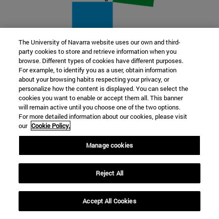
The University of Navarra website uses our own and third-
party cookies to store and retrieve information when you
22 SEP
browse. Different types of cookies have different purposes.
For example, to identify you as a user, obtain information
FUNCIÓN Y FICCIÓN. Varios artistas
about your browsing habits respecting your privacy, or
personalize how the content is displayed. You can select the
cookies you want to enable or accept them all. This banner
Más información
will remain active until you choose one of the two options.
For more detailed information about our cookies, please visit
our
Cookie Policy.
Manage cookies
Reject All
Accept All Cookies