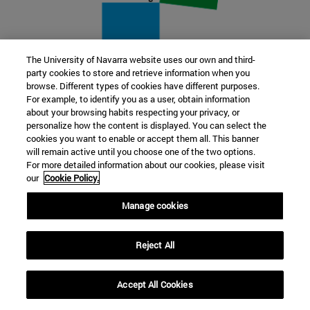
The University of Navarra website uses our own and third-
party cookies to store and retrieve information when you
22 SEP
browse. Different types of cookies have different purposes.
For example, to identify you as a user, obtain information
FUNCIÓN Y FICCIÓN. Varios artistas
about your browsing habits respecting your privacy, or
personalize how the content is displayed. You can select the
cookies you want to enable or accept them all. This banner
Más información
will remain active until you choose one of the two options.
For more detailed information about our cookies, please visit
our
Cookie Policy.
Manage cookies
Reject All
Accept All Cookies