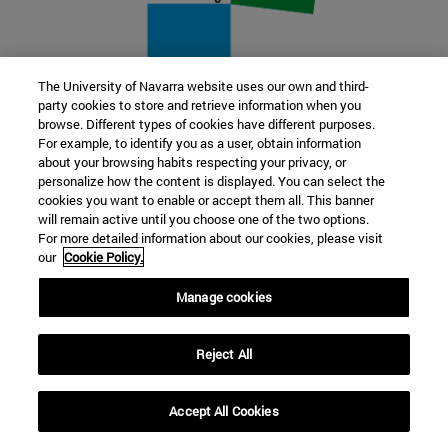
The University of Navarra website uses our own and third-
party cookies to store and retrieve information when you
22 SEP
browse. Different types of cookies have different purposes.
For example, to identify you as a user, obtain information
FUNCIÓN Y FICCIÓN. Varios artistas
about your browsing habits respecting your privacy, or
personalize how the content is displayed. You can select the
cookies you want to enable or accept them all. This banner
Más información
will remain active until you choose one of the two options.
For more detailed information about our cookies, please visit
our
Cookie Policy.
Manage cookies
Reject All
Accept All Cookies