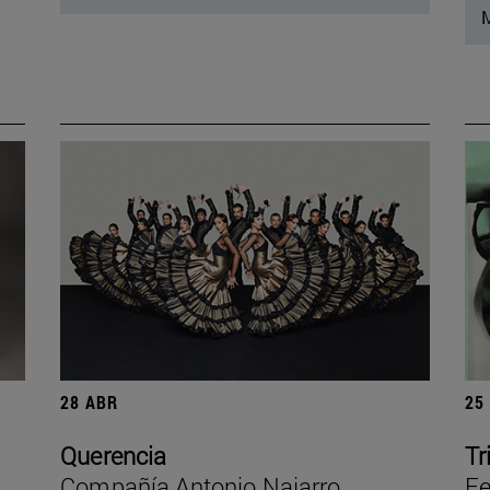
M
28 ABR
25
Querencia
Tr
Compañía Antonio Najarro
Fe