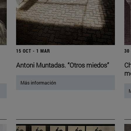
15 OCT - 1 MAR
30
Antoni Muntadas. “Otros miedos”
Ch
mo
Más información
M