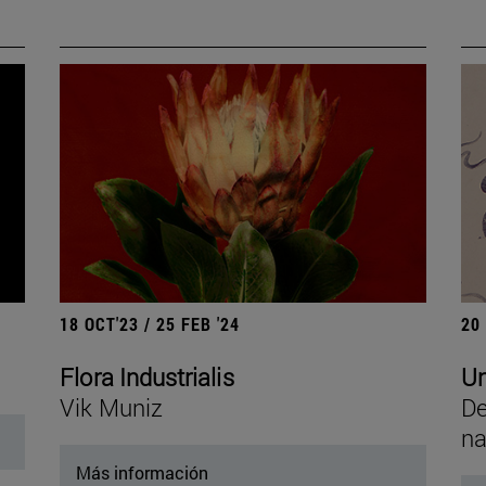
18 OCT'23 / 25 FEB '24
20
Flora Industrialis
Un
Vik Muniz
De
na
Más información