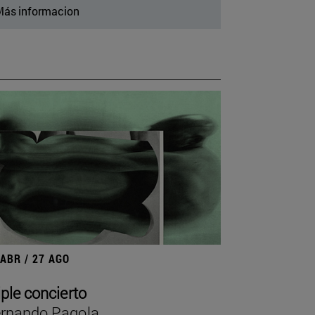
ás informacion
 ABR / 27 AGO
iple concierto
rnando Pagola