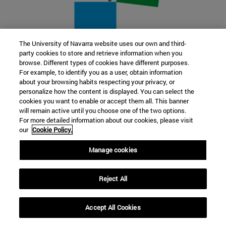
The University of Navarra website uses our own and third-
party cookies to store and retrieve information when you
22 SEP
browse. Different types of cookies have different purposes.
For example, to identify you as a user, obtain information
FUNCIÓN Y FICCIÓN. Varios artistas
about your browsing habits respecting your privacy, or
personalize how the content is displayed. You can select the
cookies you want to enable or accept them all. This banner
Más información
will remain active until you choose one of the two options.
For more detailed information about our cookies, please visit
our
Cookie Policy.
Manage cookies
Reject All
Accept All Cookies