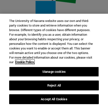
The University of Navarra website uses our own and third-
party cookies to store and retrieve information when you
22 SEP
browse. Different types of cookies have different purposes.
For example, to identify you as a user, obtain information
FUNCIÓN Y FICCIÓN. Varios artistas
about your browsing habits respecting your privacy, or
personalize how the content is displayed. You can select the
cookies you want to enable or accept them all. This banner
Más información
will remain active until you choose one of the two options.
For more detailed information about our cookies, please visit
our
Cookie Policy.
Manage cookies
Reject All
Accept All Cookies