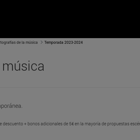
tografías de la música
Temporada 2023-2024
a música
mporánea.
 de descuento + bonos adicionales de 5€ en la mayoría de propuestas escé