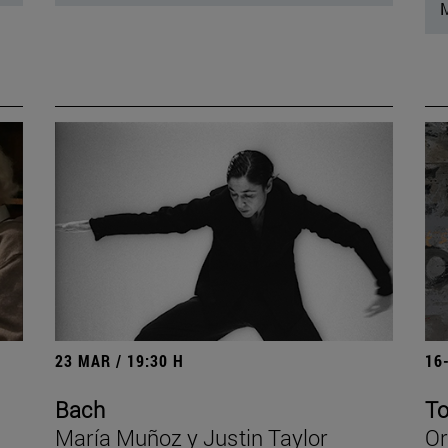
M
23 MAR / 19:30 H
16
Bach
To
María Muñoz y Justin Taylor
Or