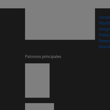
Compr
Planif
Amigo
Prens
Reser
Newsle
Patronos principales