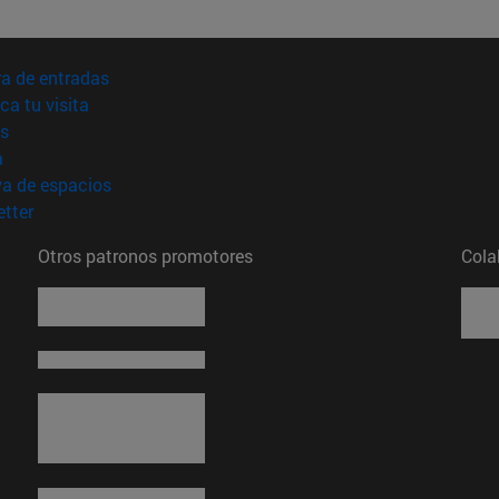
(abre en nueva ventana)
a de entradas
(abre en nueva ventana)
ica tu visita
(abre en nueva ventana)
s
(abre en nueva ventana)
a
(abre en nueva ventana)
va de espacios
(abre en nueva ventana)
tter
Otros patronos promotores
Cola