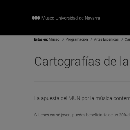
Estás en:
Museo
Programación
Artes Escénicas
Car
Cartografías de l
La apuesta del MUN por la música conte
Si tienes carné joven, puedes beneficiarte de un 20%