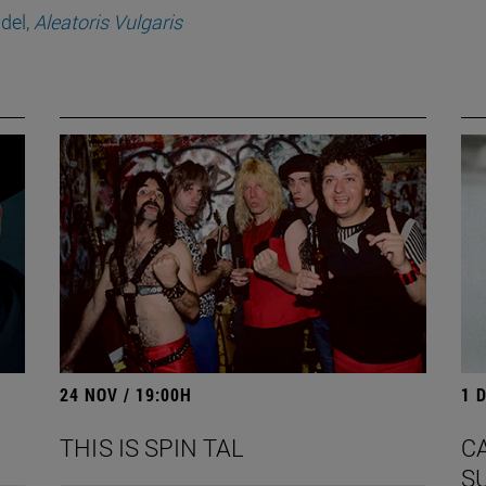
del,
Aleatoris Vulgaris
24 NOV / 19:00H
1 D
THIS IS SPIN TAL
CA
S