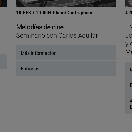
10 FEB / 19:00H Plano/Contraplano
4 
Melodías de cine
E
Seminario con Carlos Aguilar
Jo
y 
Ma
Más información
Entradas
M
E
A
E